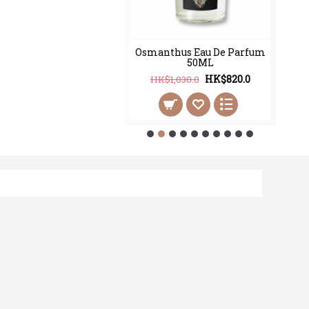
thus Eau De Parfum
Osmanthus Eau De Parfum
100ML
50ML
HK$998.0
HK$820.0
2,450.0
HK$1,030.0