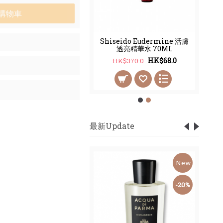
購物車
清韻清新舒爽潤膚啫喱
Shiseido Eudermine 活膚
200ML
透亮精華水 70ML
HK$252.0
HK$68.0
$360.0
HK$370.0
最新Update
New
New
-59%
-20%