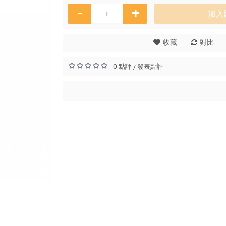
-
+
加入
白茶
收藏
對比
HK
0 點評
發表點評
/