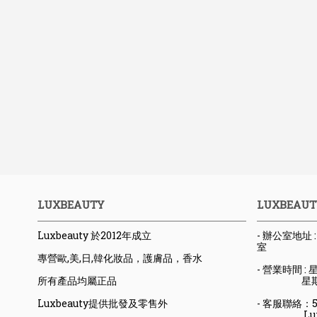
LUXBEAUTY
LUXBEAUT
Luxbeauty 於2012年成立
- 辦公室地址
室
專營歐,美,日,韓化妝品，護膚品，香水
- 營業時間 : 星
所有產品均屬正品
星期六日
Luxbeauty提供批發及零售外
- 客服聯絡：523
Luxbeaut