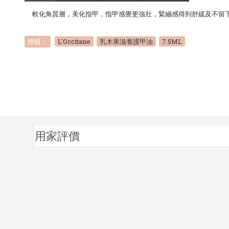
軟化角質層，美化指甲，指甲感覺更強壯，緊繃感得到舒緩及不留
標籤：
L'Occitane
,
乳木果滋養護甲油
,
7.5ML
用家評價