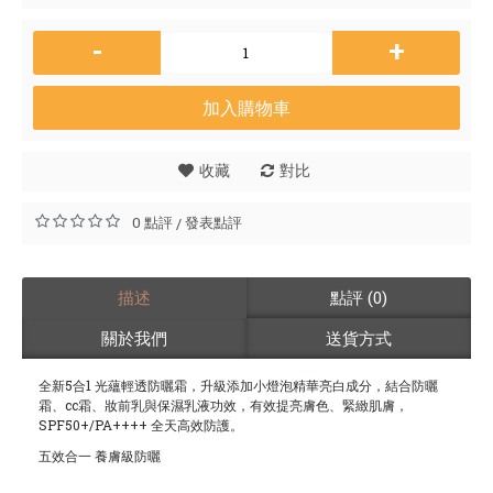
-
+
加入購物車
收藏
對比
0 點評
發表點評
/
描述
點評 (0)
關於我們
送貨方式
全新5合1 光蘊輕透防曬霜，升級添加小燈泡精華亮白成分，結合防曬
霜、cc霜、妝前乳與保濕乳液功效，有效提亮膚色、緊緻肌膚，
SPF50+/PA++++ 全天高效防護。
五效合一 養膚級防曬