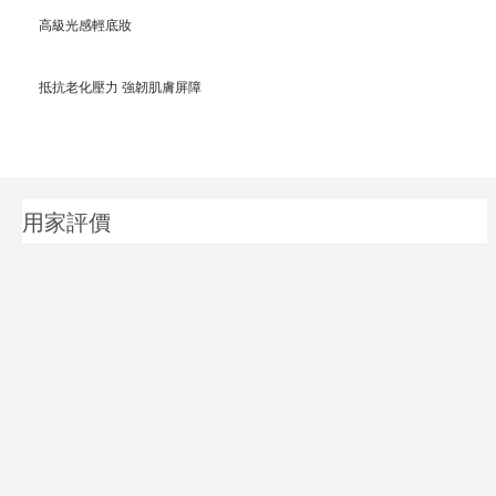
高級光感輕底妝
抵抗老化壓力 強韌肌膚屏障
用家評價