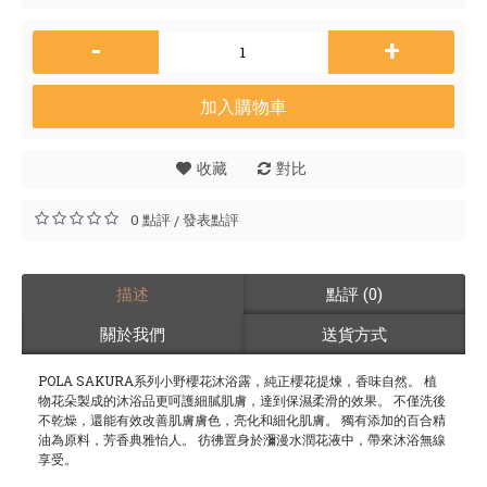
-
+
加入購物車
收藏
對比
0 點評
發表點評
/
描述
點評 (0)
關於我們
送貨方式
POLA SAKURA系列小野櫻花沐浴露，純正櫻花提煉，香味自然。 植
物花朵製成的沐浴品更呵護細膩肌膚，達到保濕柔滑的效果。 不僅洗後
不乾燥，還能有效改善肌膚膚色，亮化和細化肌膚。 獨有添加的百合精
油為原料，芳香典雅怡人。 彷彿置身於瀰漫水潤花液中，帶來沐浴無線
享受。