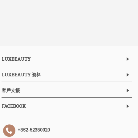
LUXBEAUTY
LUXBEAUTY 資料
客戶支援
FACEBOOK
+852-52380020