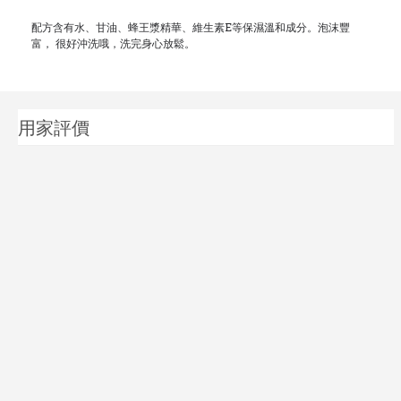
配方含有水、甘油、蜂王漿精華、維生素E等保濕溫和成分。泡沫豐
富， 很好沖洗哦，洗完身心放鬆。
用家評價