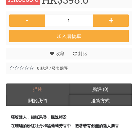
-
+
加入購物車
收藏
對比
0 點評
發表點評
/
描述
點評 (0)
關於我們
送貨方式
璀璨迷人，細膩果香，飄逸輕盈
在璀璨的粉紅牡丹和黑葡萄芳香中，透著若有似無的迷人麝香