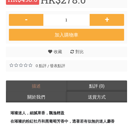
-
+
加入購物車
收藏
對比
0 點評
發表點評
/
描述
點評 (0)
關於我們
送貨方式
璀璨迷人，細膩果香，飄逸輕盈
在璀璨的粉紅牡丹和黑葡萄芳香中，透著若有似無的迷人麝香