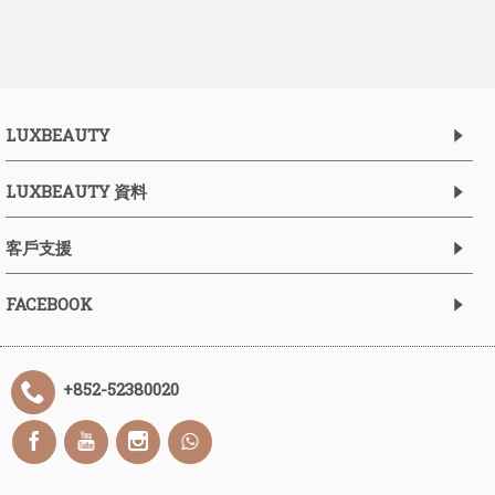
LUXBEAUTY
LUXBEAUTY 資料
客戶支援
FACEBOOK
+852-52380020