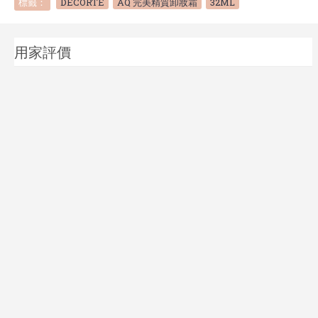
標籤：
DECORTE
,
AQ 完美精質卸妝霜
,
32ML
用家評價