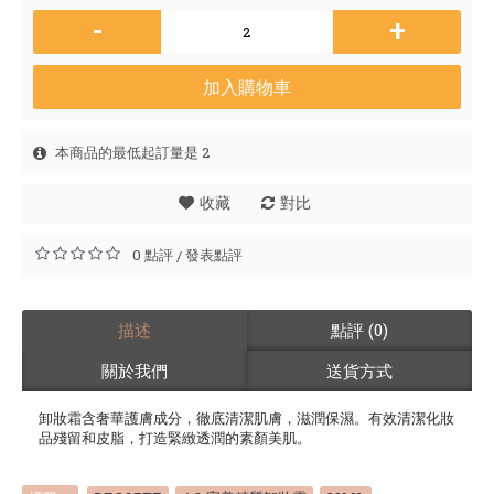
-
+
加入購物車
本商品的最低起訂量是 2
收藏
對比
0 點評
發表點評
/
描述
點評 (0)
關於我們
送貨方式
卸妝霜含奢華護膚成分，徹底清潔肌膚，滋潤保濕。有效清潔化妝
品殘留和皮脂，打造緊緻透潤的素顏美肌。