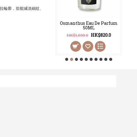
拉輪廓，並能減淡細紋、
thus Eau De Parfum
Osmanthus Eau De Parfum
100ML
50ML
HK$998.0
HK$820.0
2,450.0
HK$1,030.0