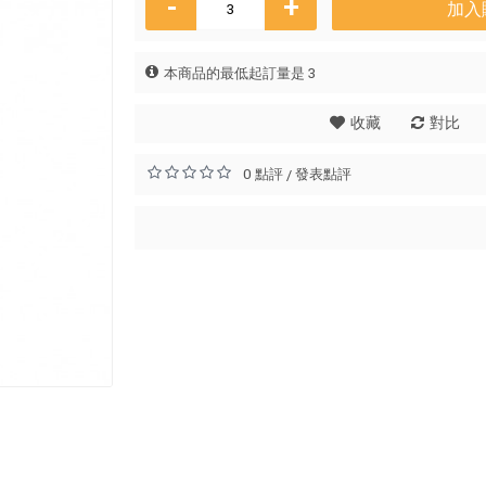
-
+
加入
本商品的最低起訂量是 3
收藏
對比
0 點評
發表點評
/