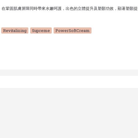
。在鞏固肌膚屏障同時帶來水嫩呵護，出色的立體提升及塑顏功效，顯著塑顏提
Osman
,
Revitalizing
,
Supreme
,
PowerSoftCream
HK$