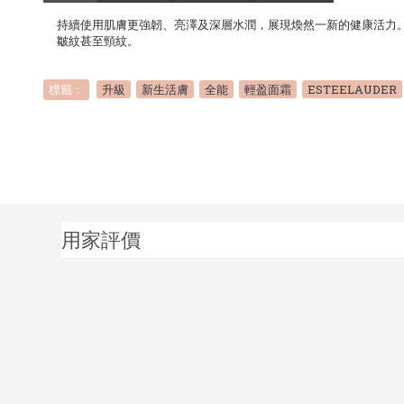
持續使用肌膚更強韌、亮澤及深層水潤，展現煥然一新的健康活力
皺紋甚至頸紋。
標籤：
升級
,
新生活膚
,
全能
,
輕盈面霜
,
ESTEELAUDER
用家評價