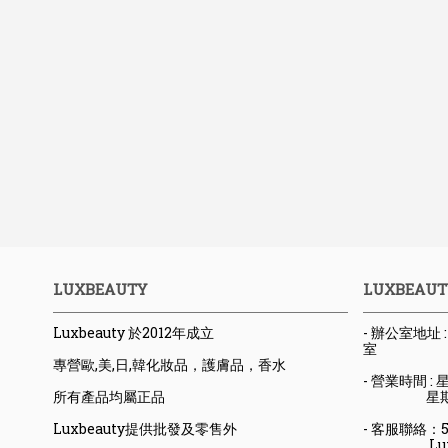
LUXBEAUTY
LUXBEAUT
Luxbeauty 於2012年成立
- 辦公室地址
室
專營歐,美,日,韓化妝品，護膚品，香水
- 營業時間 : 星
所有產品均屬正品
星期六日
Luxbeauty提供批發及零售外
- 客服聯絡：523
Luxbeaut