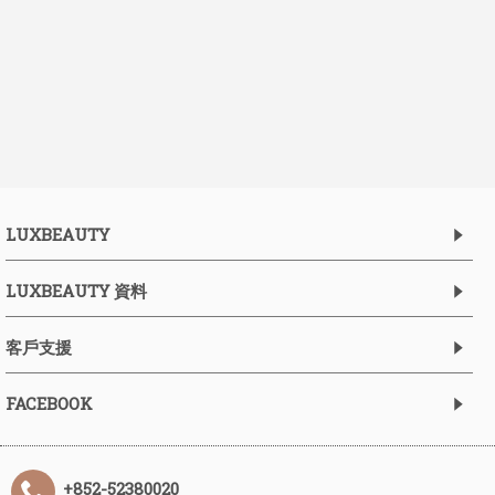
LUXBEAUTY
LUXBEAUTY 資料
客戶支援
FACEBOOK
+852-52380020