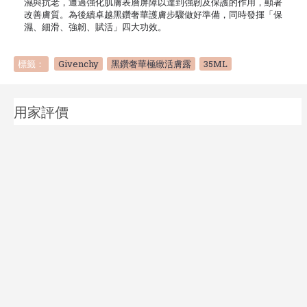
濕與抗老，通過強化肌膚表層屏障以達到強韌及保護的作用，顯著
改善膚質。為後續卓越黑鑽奢華護膚步驟做好準備，同時發揮「保
濕、細滑、強韌、賦活」四大功效。
標籤：
Givenchy
,
黑鑽奢華極緻活膚露
,
35ML
用家評價