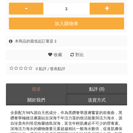
-
+
加入購物車
本商品的最低起訂量是 2
收藏
對比
0 點評
發表點評
/
描述
點評 (0)
關於我們
送貨方式
全新配方98%源自天然成分，作為黑鑽奢華護膚饗宴的前奏曲，黑
鑽奢華極緻活膚露結合深海千年活力藻的煥活能量與活力海水，源
自珍貴布列塔尼格蘭德島深海，富含年輕肌膚必不可少的營養素。
深海活力海水的礦物微量元素超越相比一般海水數倍，促進肌膚保