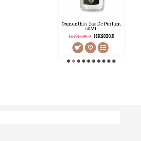
thus Eau De Parfum
Osmanthus Eau De Parfum
100ML
50ML
HK$998.0
HK$820.0
2,450.0
HK$1,030.0