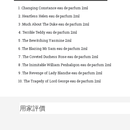
1 .Changing Constance eau de parfum 2ml
2 .Heartless Helen eau de parfum 2ml
3 .Much About The Duke eau de parfum 2ml
4 .Terrible Teddy eau de parfum 2ml
5 .The Bewitching Yasmine 2ml
6 .The Blazing Mr Sam eau de parfum 2ml
7 .The Coveted Duchess Rose eau de parfum 2ml
8 .The Inimitable William Penhaligon eau de parfum 2ml
9 .The Revenge of Lady Blanche eau de parfum 2ml
10. The Tragedy of Lord George eau de parfum 2ml
用家評價