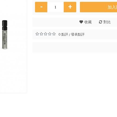
-
+
加入
玫
收藏
對比
HK
0 點評
發表點評
/