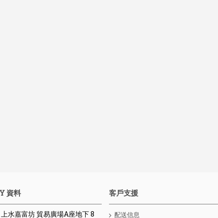
Y 資料
客戶支援
 : 上水嘉富坊 貿易廣場A座地下 8
配送信息