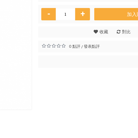
-
+
加入
Osman
收藏
對比
HK$
0 點評
發表點評
/