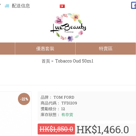
7
配送信息
優惠套裝
特賣區
首頁
Tobacco Oud 50ml
品牌：
TOM FORD
-21%
商品代碼：
TFD1109
獎勵積分：
12
庫存狀態：
有存貨
HK$1,466.0
HK$1,850.0