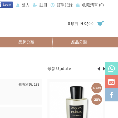
登入
註冊
訂單記錄
收藏清單 (
0
)
0 項目 -HK$0.0
品牌分類
產品分類
最新Update
觀看次數: 283
New
New
-59%
-20%