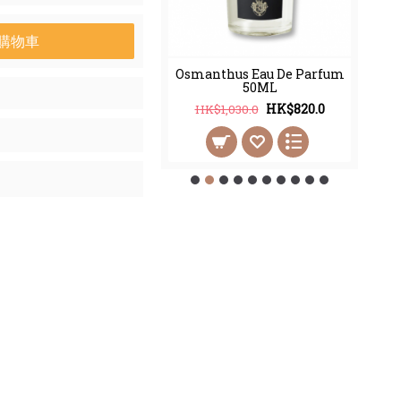
購物車
thus Eau De Parfum
Osmanthus Eau De Parfum
100ML
50ML
HK$998.0
HK$820.0
2,450.0
HK$1,030.0