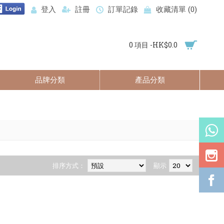
登入
註冊
訂單記錄
收藏清單 (
0
)
0 項目 -HK$0.0
品牌分類
產品分類
排序方式：
顯示