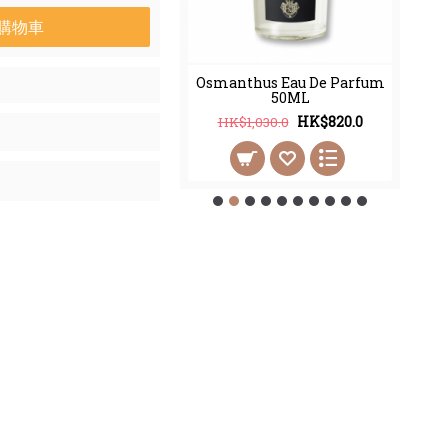
購物車
thus Eau De Parfum
Osmanthus Eau De Parfum
100ML
50ML
HK$998.0
HK$820.0
2,450.0
HK$1,030.0