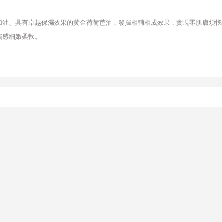
加油、具有卓越保濕效果的黃金荷荷芭油，發揮相輔相成效果，實現零肌膚煩惱
觸感細嫩柔軟。