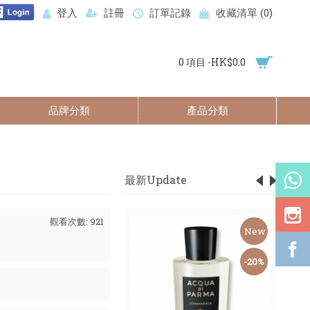
登入
註冊
訂單記錄
收藏清單 (
0
)
0 項目 -HK$0.0
品牌分類
產品分類
最新Update
觀看次數: 921
New
New
-59%
-20%