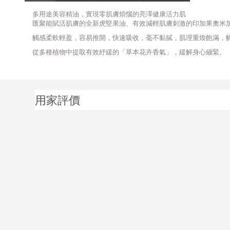
多用途美容精油，實現零肌膚煩惱的亮澤健康活力肌
匯聚能賦活肌膚的全新虎堅果油、有效減輕肌膚刺激的印加果奧米
觸感柔軟輕盈，容易推開，快速吸收，毫不黏膩，肌理重煥飽滿，
從多種植物中提取有效紓緩的「草本花卉香氣」，緩解身心繃緊。
用家評價