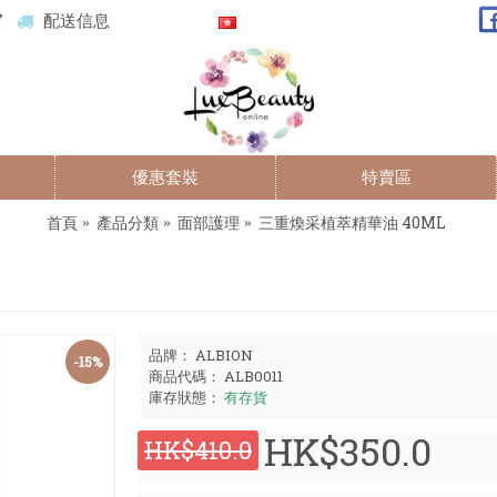
7
配送信息
優惠套裝
特賣區
首頁
產品分類
面部護理
三重煥采植萃精華油 40ML
品牌：
ALBION
-15%
商品代碼：
ALB0011
庫存狀態：
有存貨
HK$350.0
HK$410.0