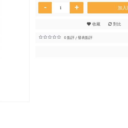
-
+
加入
Osman
收藏
對比
HK$
0 點評
發表點評
/