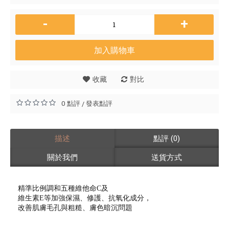
-
+
加入購物車
收藏
對比
0 點評
發表點評
/
描述
點評 (0)
關於我們
送貨方式
精準比例調和五種維他命C及
維生素E等加強保濕、修護、抗氧化成分，
改善肌膚毛孔與粗糙、膚色暗沉問題