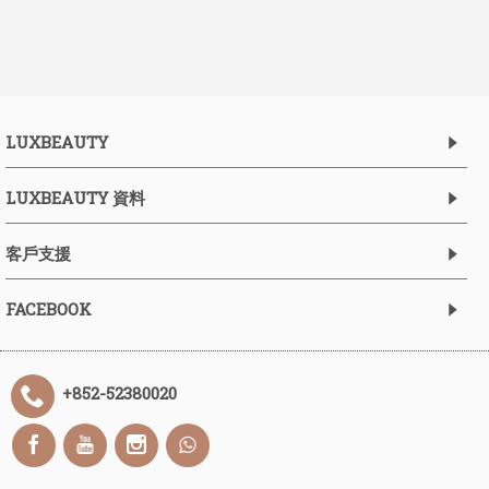
LUXBEAUTY
LUXBEAUTY 資料
客戶支援
FACEBOOK
+852-52380020