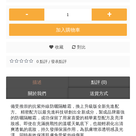
-
+
加入購物車
收藏
對比
0 點評
發表點評
/
描述
點評 (0)
關於我們
送貨方式
備受推崇的抗紫外線防曬隔離霜，換上升級版全新先進配
方。 精密配方以最先進科技研創出全新成分，製成品牌最強
的防曬隔離霜，成功保留了用家喜愛的精華素型配方及亮澤
妝感。即使在充滿挑戰性的溫暖天氣底下，也能輕易化出清
爽透氣的底妝，持久發揮保濕作用，為肌膚增添透明感及光
澤，同時有效保護肌膚免受紫外線傷害。