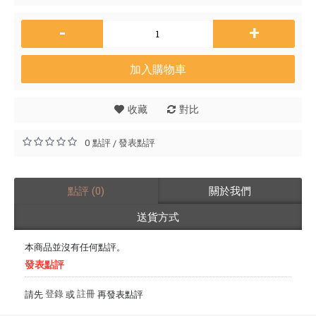
-
+
加入購物車
收藏
對比
0 點評
發表點評
/
點評 (0)
關於我們
送貨方式
本商品並沒有任何點評。
發表點評
登錄
註冊
請先
或
再發表點評