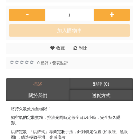
-
+
加入購物車
收藏
對比
0 點評
發表點評
/
描述
點評 (0)
關於我們
送貨方式
將持久妝效推至極限！
如空氣的定妝蜜粉，控油光同時定妝全日24小時，完全持久隱
形。
烘焙定妝: 「烘焙式」專業定妝手法，針對特定位置 (如眼袋、黑眼
圈) ，締造極致平滑、光感底妝