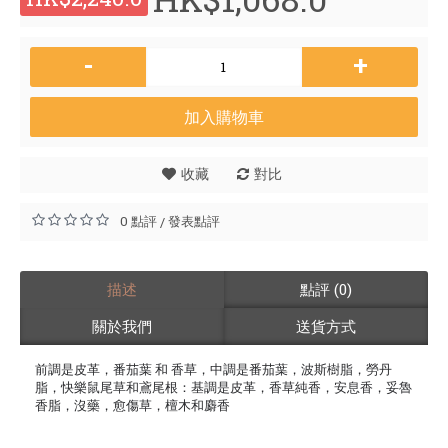
-
+
加入購物車
收藏
對比
0 點評
發表點評
/
描述
點評 (0)
關於我們
送貨方式
前調是皮革，番茄葉 和 香草，中調是番茄葉，波斯樹脂，勞丹
脂，快樂鼠尾草和鳶尾根：基調是皮革，香草純香，安息香，妥魯
香脂，沒藥，愈傷草，檀木和麝香