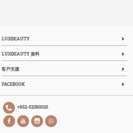
LUXBEAUTY
LUXBEAUTY 資料
客戶支援
FACEBOOK
+852-52380020