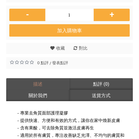
-
+
加入購物車
收藏
對比
0 點評
發表點評
/
描述
點評 (0)
關於我們
送貨方式
專業去角質面部護理凝膠
提供快速、方便和有效的方式，讓你在家中煥新皮膚
含有果酸，可去除角質並激活皮膚再生
適用於所有膚質，專注改善缺乏光澤、不均勻的膚質和