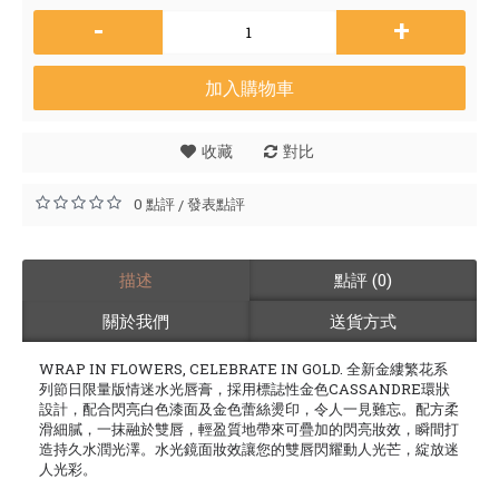
-
+
加入購物車
收藏
對比
0 點評
發表點評
/
描述
點評 (0)
關於我們
送貨方式
WRAP IN FLOWERS, CELEBRATE IN GOLD. 全新金縷繁花系
列節日限量版情迷水光唇膏，採用標誌性金色CASSANDRE環狀
設計，配合閃亮白色漆面及金色蕾絲燙印，令人一見難忘。配方柔
滑細膩，一抹融於雙唇，輕盈質地帶來可疊加的閃亮妝效，瞬間打
造持久水潤光澤。水光鏡面妝效讓您的雙唇閃耀動人光芒，綻放迷
人光彩。