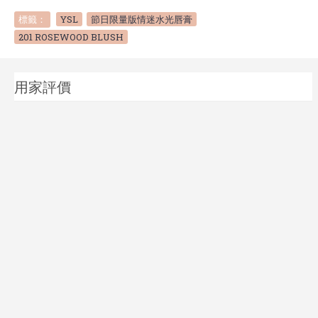
標籤：
YSL
,
節日限量版情迷水光唇膏
,
201 ROSEWOOD BLUSH
用家評價