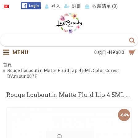
登入
註冊
收藏清單 (
0
)
MENU
0 項目 -HK$0.0
首頁
Rouge Louboutin Matte Fluid Lip 4.5ML Color Corest
D'Amour 007F
Rouge Louboutin Matte Fluid Lip 4.5ML Color Corest D'Amour 007F
-64%