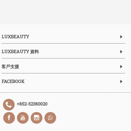
LUXBEAUTY
LUXBEAUTY 資料
客戶支援
FACEBOOK
+852-52380020