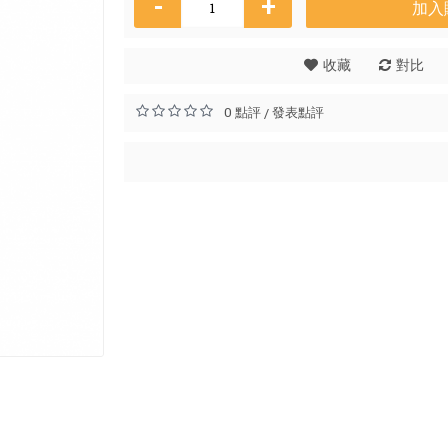
-
+
加入
收藏
對比
Skin
0 點評
發表點評
/
HK