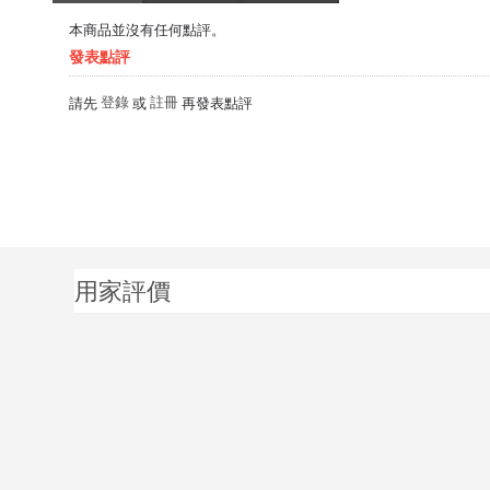
本商品並沒有任何點評。
發表點評
登錄
註冊
請先
或
再發表點評
用家評價