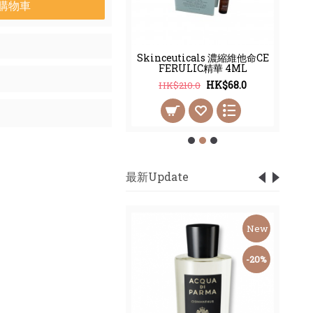
購物車
 Ceuticals 水合維他命
Skinceuticals 濃縮維他命CE
S
B5精華 15ML
FERULIC精華 4ML
HK$280.0
HK$68.0
$363.0
HK$210.0
最新Update
New
New
-59%
-20%