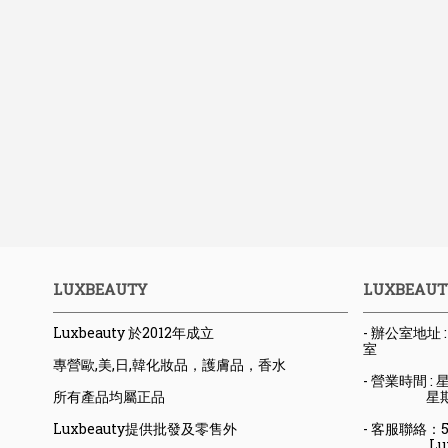
LUXBEAUTY
LUXBEAUT
Luxbeauty 於2012年成立
- 辦公室地址
室
專營歐,美,日,韓化妝品，護膚品，香水
- 營業時間 : 星
所有產品均屬正品
星期六日
Luxbeauty提供批發及零售外
- 客服聯絡：523
Luxbeaut