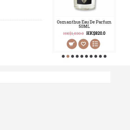
thus Eau De Parfum
Osmanthus Eau De Parfum
100ML
50ML
HK$998.0
HK$820.0
2,450.0
HK$1,030.0