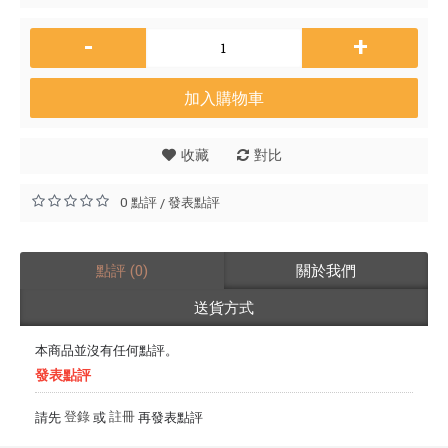
-
+
加入購物車
收藏
對比
0 點評
發表點評
/
點評 (0)
關於我們
送貨方式
本商品並沒有任何點評。
發表點評
登錄
註冊
請先
或
再發表點評