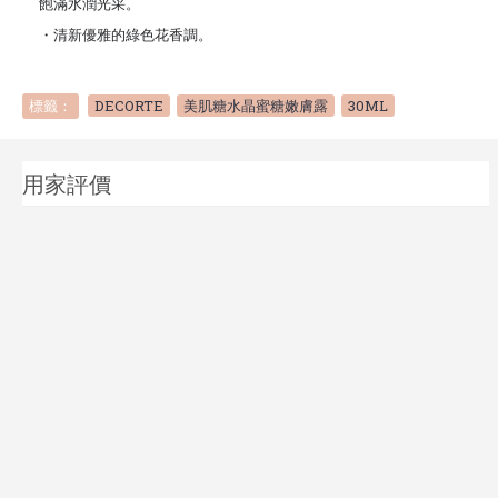
飽滿水潤光采。
・清新優雅的綠色花香調。
標籤：
DECORTE
,
美肌糖水晶蜜糖嫩膚露
,
30ML
用家評價