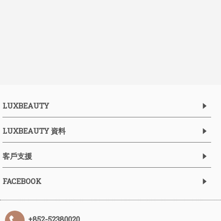
LUXBEAUTY
LUXBEAUTY 資料
客戶支援
FACEBOOK
+852-52380020