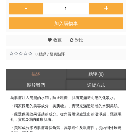
-
+
加入購物車
收藏
對比
0 點評
發表點評
/
描述
點評 (0)
關於我們
送貨方式
為肌膚注入滿滿的水潤，防止粗糙、肌膚充滿透明感的化妝水。
・獨家採用的美容成分「美肌糖」，實現充滿透明感的水潤美肌。
・嚴選保濕效果優越的成分。從角質層深處透出的澄淨感，隱藏毛
孔，實現Q彈的健康肌膚。
・美容成分滲透肌膚每個角落，高滲透性及親膚性，從內到外展現