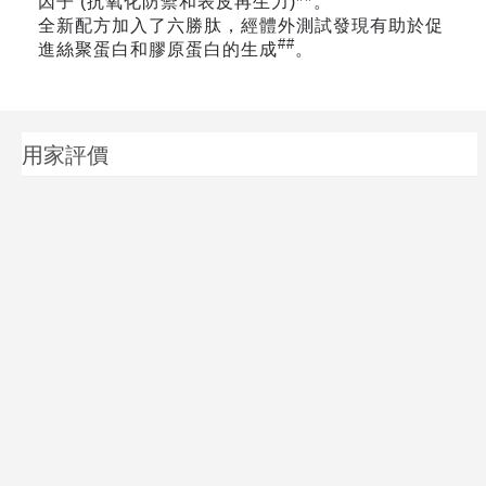
因子 (抗氧化防禦和表皮再生力)
。
全新配方加入了六勝肽，經體外測試發現有助於促
##
進絲聚蛋白和膠原蛋白的生成
。
用家評價