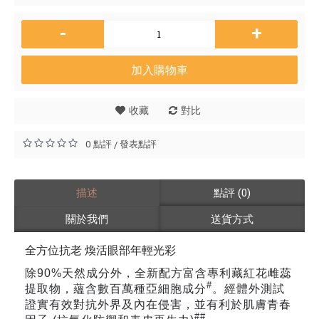
-
+
加入購物車
收藏
對比
0 點評
發表點評
/
描述
點評 (0)
關於我們
送貨方式
全方位抗老 煥活眼部年輕光彩
除90%天然成分外，全新配方富含專利藏紅花雌蕊
#
提取物，蘊含數百萬種亞細胞成分
。經體外測試
證實有效對抗外界及內在侵害，並有利於肌膚青春
##