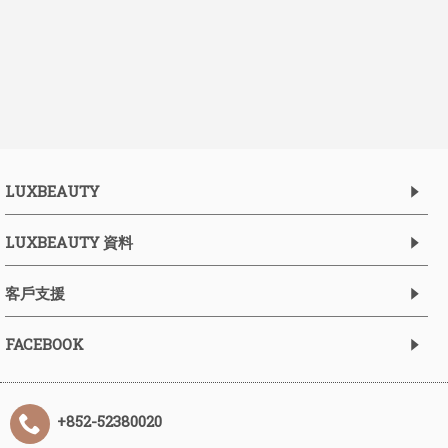
LUXBEAUTY
LUXBEAUTY 資料
客戶支援
FACEBOOK
+852-52380020