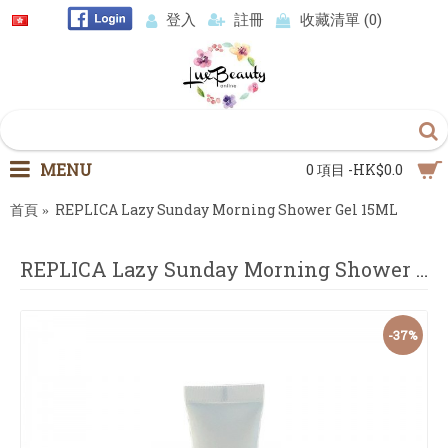
登入
註冊
收藏清單 (
0
)
MENU
0 項目 -HK$0.0
首頁
REPLICA Lazy Sunday Morning Shower Gel 15ML
REPLICA Lazy Sunday Morning Shower Gel 15ML
-37%