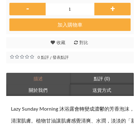
-
+
加入購物車
收藏
對比
0 點評
發表點評
/
描述
點評 (0)
關於我們
送貨方式
Lazy Sunday Morning 沐浴露會轉變成濃鬱的芳香
清潔肌膚。植物甘油讓肌膚感覺清爽、水潤，淡淡的「新