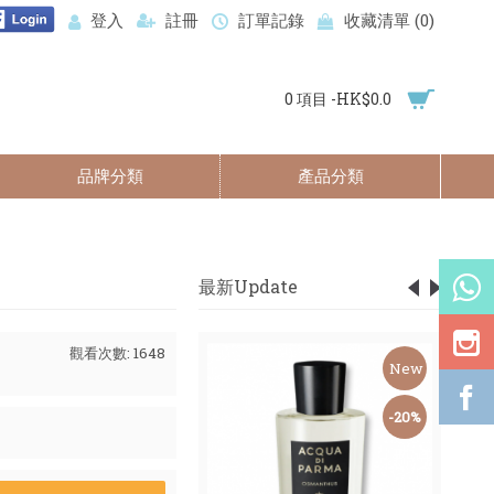
登入
註冊
訂單記錄
收藏清單 (
0
)
0 項目 -HK$0.0
品牌分類
產品分類
最新Update
觀看次數: 1648
New
New
-59%
-20%