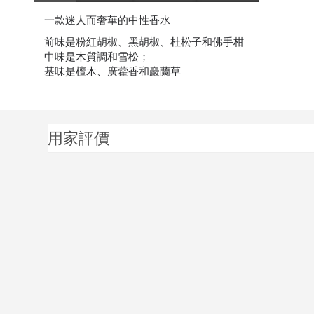
一款迷人而奢華的中性香水
前味是粉紅胡椒、黑胡椒、杜松子和佛手柑
中味是木質調和雪松；
基味是檀木、廣藿香和巖蘭草
用家評價