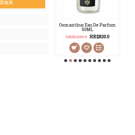
購物車
thus Eau De Parfum
Osmanthus Eau De Parfum
100ML
50ML
HK$998.0
HK$820.0
2,450.0
HK$1,030.0