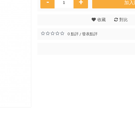
-
+
加入
收藏
對比
Osman
0 點評
發表點評
/
HK$