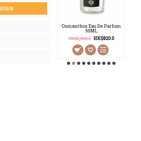
購物車
thus Eau De Parfum
Osmanthus Eau De Parfum
100ML
50ML
HK$998.0
HK$820.0
2,450.0
HK$1,030.0