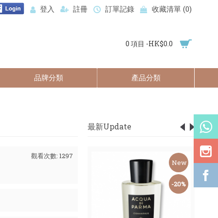
登入
註冊
訂單記錄
收藏清單 (
0
)
0 項目 -HK$0.0
品牌分類
產品分類
最新Update
觀看次數: 1297
New
New
-59%
-20%