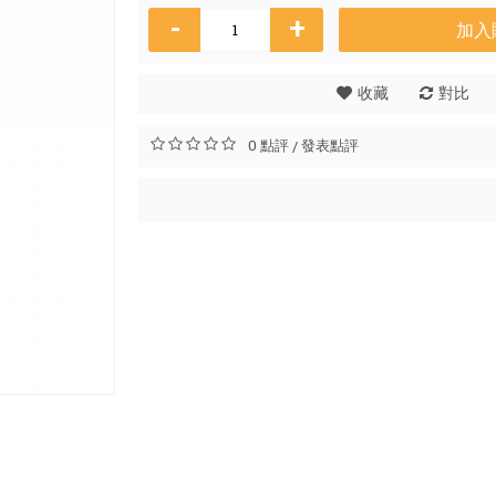
-
+
加入
Osman
收藏
對比
HK$
0 點評
發表點評
/