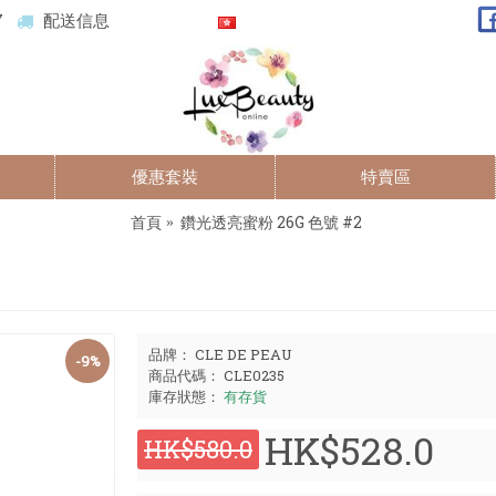
7
配送信息
優惠套裝
特賣區
首頁
鑽光透亮蜜粉 26G 色號 #2
品牌：
CLE DE PEAU
-9%
商品代碼：
CLE0235
庫存狀態：
有存貨
HK$528.0
HK$580.0