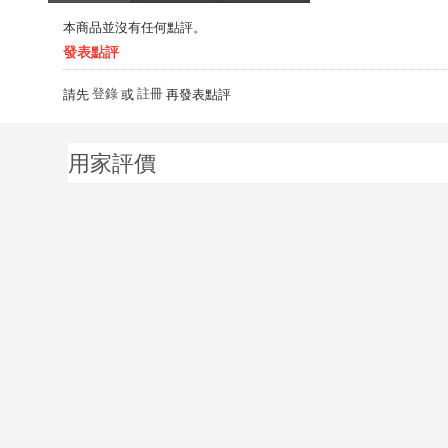
本商品並沒有任何點評。
發表點評
登錄
註冊
請先
或
再發表點評
用家評價