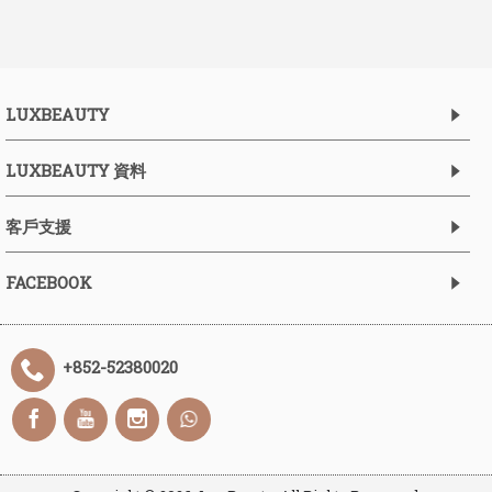
LUXBEAUTY
LUXBEAUTY 資料
客戶支援
FACEBOOK
+852-52380020