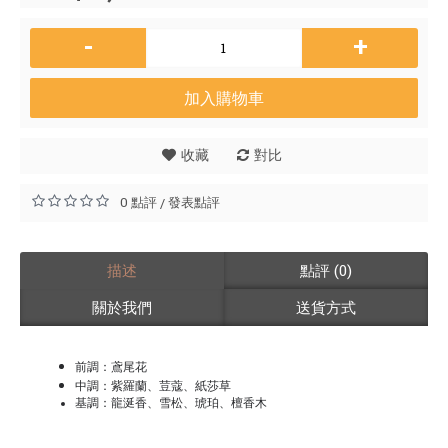
-
+
加入購物車
收藏
對比
0 點評
發表點評
/
描述
點評 (0)
關於我們
送貨方式
前調：鳶尾花
中調：紫羅蘭、荳蔻、紙莎草
基調：龍涎香、雪松、琥珀、檀香木