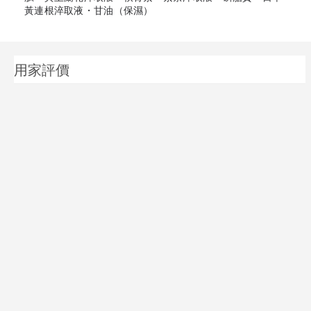
黃連根淬取液・甘油（保濕）
用家評價