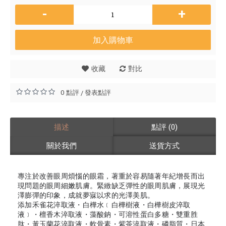
-
+
加入購物車
收藏
對比
0 點評
發表點評
/
描述
點評 (0)
關於我們
送貨方式
專注於改善眼周煩惱的眼霜，著重於容易隨著年紀增長而出
現問題的眼周細嫩肌膚。緊緻缺乏彈性的眼周肌膚，展現光
澤膨彈的印象，成就夢寐以求的光澤美肌。
添加禾雀花淬取液・白樺水﹝白樺樹液・白樺樹皮淬取
液﹞・檀香木淬取液・藻酸鈉・可溶性蛋白多糖・雙重胜
肽・黃玉蘭花淬取液・軟骨素・紫茶淬取液・磷脂質・日本