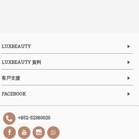
LUXBEAUTY
LUXBEAUTY 資料
客戶支援
FACEBOOK
+852-52380020