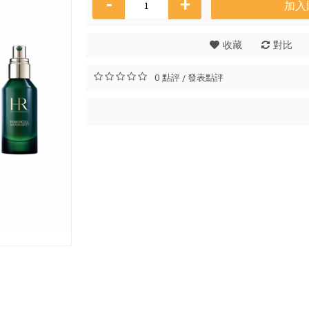
-
+
加入
收藏
對比
Osman
0 點評
發表點評
/
HK$