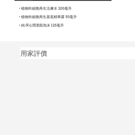
• 植物幹細胞再生活膚水 200毫升
• 植物幹細胞再生基底精華露 50毫升
• 純凈沁潤潔面泡沫 125毫升
用家評價