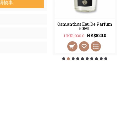
購物車
thus Eau De Parfum
Osmanthus Eau De Parfum
100ML
50ML
HK$998.0
HK$820.0
2,450.0
HK$1,030.0