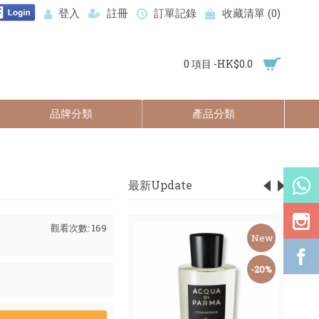
登入
註冊
訂單記錄
收藏清單 (
0
)
0 項目 -HK$0.0
品牌分類
產品分類
最新Update
觀看次數: 169
New
New
-59%
-20%