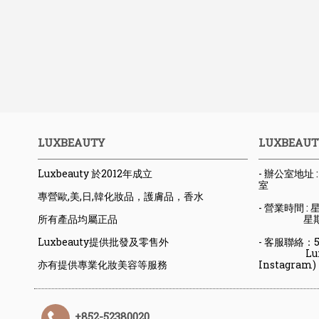
LUXBEAUTY
LUXBEAUT
Luxbeauty 於2012年成立
- 辦公室地址
室
專營歐,美,日,韓化妝品，護膚品，香水
- 營業時間 : 星
所有產品均屬正品
星期六日
Luxbeauty提供批發及零售外
- 客服聯絡：523
Luxbeaut
亦有提供專業化妝美容等服務
Instagram)
+852-52380020