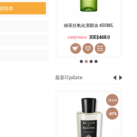
購物車
白速效面膜 6x2 8ML
綠茶抗氧化潔顏油 450ML
HK$168.0
HK$468.0
$310.0
HK$765.0
最新Update
New
New
-59%
-20%