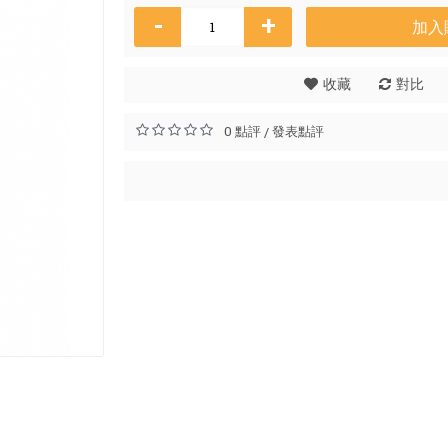
-
+
加入
香橙亮
收藏
對比
HK
0 點評
發表點評
/