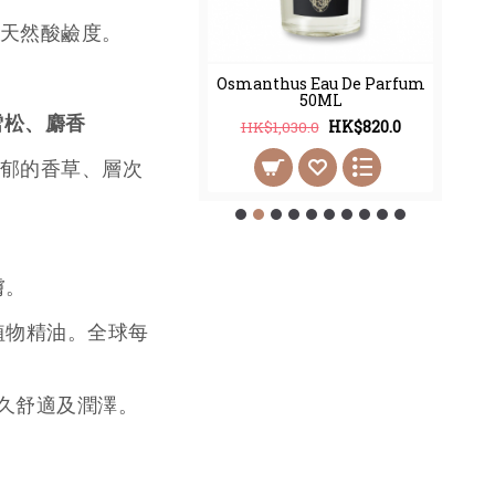
天然酸鹼度。
thus Eau De Parfum
Osmanthus Eau De Parfum
100ML
50ML
、雪松、麝香
HK$998.0
HK$820.0
2,450.0
HK$1,030.0
郁的香草、層次
膚。
植物精油。全球每
久舒適及潤澤。