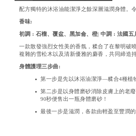
配方獨特的沐浴油能潔淨之餘深層滋潤身體。
香味:
初調 : 石榴、覆盆、黑加侖、橙| 中調 : 法
一款散發強烈女性美的香氛，糅合了在黎明破
複雜的雪松木以及清新優雅的麝香，共同締造
身體護理三步曲:
第一步是先以沐浴油潔淨—糅合4種植
第二步是以身體磨砂消除皮膚上的老廢
90秒便售出一瓶身體磨砂！
最後一步是滋潤，各款由輕盈至豐潤的