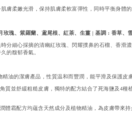
令肌膚柔嫩光滑，保持肌膚柔軟富彈性，同時平衡身體的
Osman
國五月玫瑰、紫羅蘭、鳶尾根、紅茶、生薑 | 基調 : 香草
HK$
曉時分細心採摘的清幽紅玫瑰、閃耀撲鼻的石榴、香滑濃
持久的馥郁香氣。
物精油的潔膚產品，性質温和而豐潤，能平滑及保護皮
角質並舒緩粗糙皮膚，獨特的配方結合了死海鹽及4種
潤體霜配方均蘊含天然成分及植物精油，為皮膚帶來持