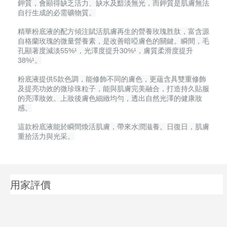
鉀質，會顯得缺乏活力、缺水及黯淡無光，而鉀質是肌膚無法
自行生成的必需礦物質。
精華粉底液的配方傾注賦活肌膚再生的營養玫瑰胜肽，富含源
自格蘭玫瑰的微量營養素，是改善暗啞膚色的關鍵。瞬間，毛
孔顯著度減淡55%¹，光澤度提升30%¹，膚質柔滑度提升
38%¹。
粉底液提供5款色調，能修飾不同的膚色，更蘊含具雙重修飾
及提亮功效的微珍珠粒子，能與肌膚完美融合，打造持久貼服
的亮澤妝效。上妝後膚色細緻均勻，透出自然光澤的健康妝
感。
這款粉底液能於瞬間煥活肌膚，帶來水潤滋養。日復日，肌膚
重拾活力與光采。
用家評價