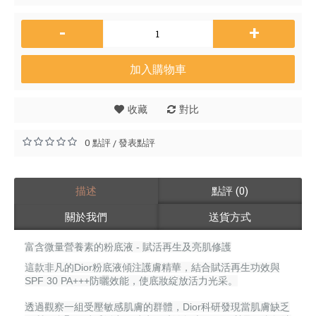
-
+
加入購物車
收藏
對比
0 點評
發表點評
/
描述
點評 (0)
關於我們
送貨方式
富含微量營養素的粉底液 - 賦活再生及亮肌修護
這款非凡的Dior粉底液傾注護膚精華，結合賦活再生功效與
SPF 30 PA+++防曬效能，使底妝綻放活力光采。
透過觀察一組受壓敏感肌膚的群體，Dior科研發現當肌膚缺乏