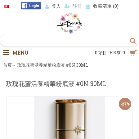
登入
註冊
收藏清單 (
0
)
MENU
0 項目 -HK$0.0
首頁
玫瑰花蜜活養精華粉底液 #0N 30ML
玫瑰花蜜活養精華粉底液 #0N 30ML
-27%