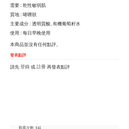
需要
:
乾性敏弱肌
質地
:
啫喱狀
主要成分
:
透明質酸, 有機葡萄籽水
使用
:
每日早晚使用
本商品並沒有任何點評。
發表點評
登錄
註冊
請先
或
再發表點評
觀看次數: 541