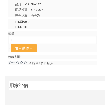
品牌：
CAUDALIE
商品代碼：
CAU0049
庫存狀態：
有存貨
HK$190.0
HK$78.0
數量
-
加入購物車
+
收藏
對比
0 點評
發表點評
/
用家評價