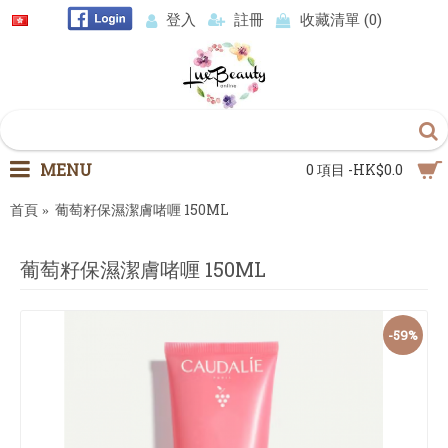
登入
註冊
收藏清單 (
0
)
MENU
0 項目 -HK$0.0
首頁
葡萄籽保濕潔膚啫喱 150ML
葡萄籽保濕潔膚啫喱 150ML
-59%