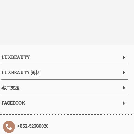
LUXBEAUTY
LUXBEAUTY 資料
客戶支援
FACEBOOK
+852-52380020