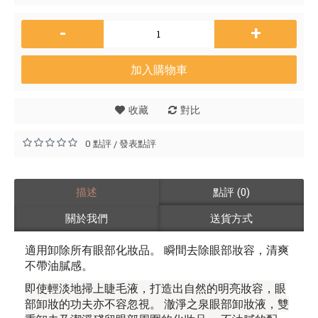
-
+
加入購物車
收藏
對比
0 點評
發表點評
/
描述
點評 (0)
關於我們
送貨方式
適用卸除所有眼部化妝品。 瞬間去除眼部妝容，清爽
不帶油膩感。
即使輕淡地掃上睫毛液，打造出自然的明亮妝容，眼
部卸妝的功夫亦不容忽視。 澈淨之泉眼部卸妝液，雙