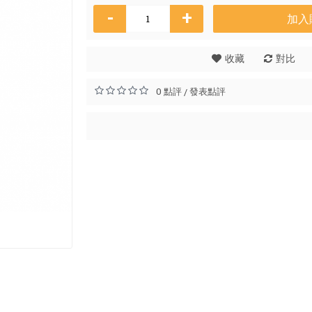
-
+
加入
Osman
收藏
對比
HK$
0 點評
發表點評
/