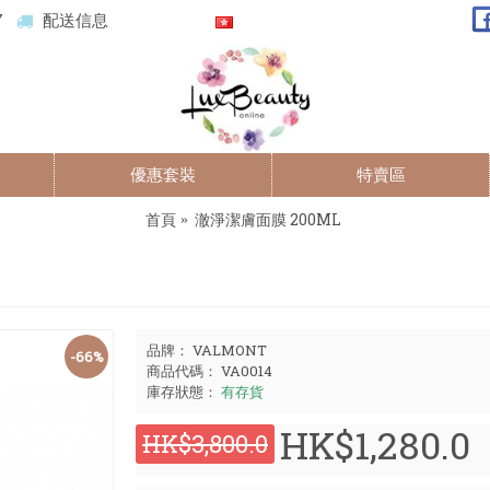
7
配送信息
優惠套裝
特賣區
首頁
澈淨潔膚面膜 200ML
品牌：
VALMONT
-66%
商品代碼：
VA0014
庫存狀態：
有存貨
HK$1,280.0
HK$3,800.0