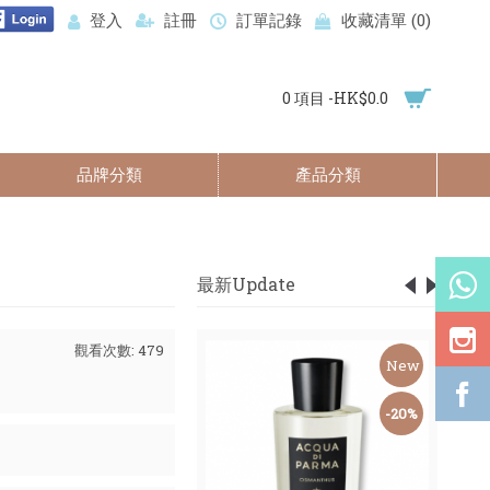
登入
註冊
訂單記錄
收藏清單 (
0
)
0 項目 -HK$0.0
品牌分類
產品分類
最新Update
觀看次數: 479
New
New
-59%
-20%