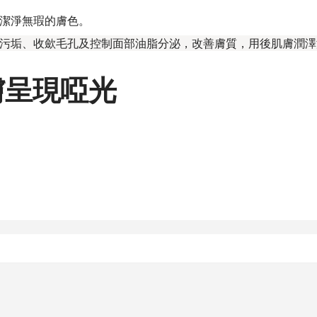
潔淨無瑕的膚色。
污垢、收歛毛孔及控制面部油脂分泌，改善膚質，用後肌膚潤澤
膚呈現啞光