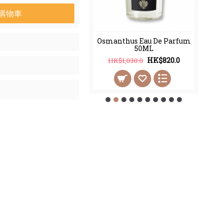
購物車
thus Eau De Parfum
Osmanthus Eau De Parfum
100ML
50ML
HK$998.0
HK$820.0
2,450.0
HK$1,030.0