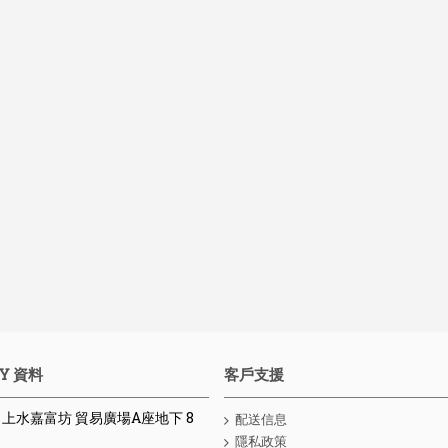
Y 資料
客戶支援
 : 上水嘉富坊 貿易廣場A座地下 8
配送信息
隱私政策