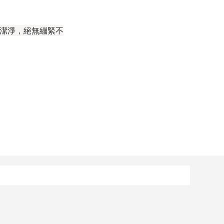
潔淨，絕無繃緊不