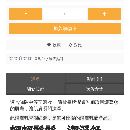
-
+
加入購物車
收藏
對比
0 點評
發表點評
/
描述
點評 (0)
關於我們
送貨方式
適合卸除中等至濃妝。 這款皇牌潔膚乳細緻呵護著您
的肌膚，讓肌膚瞬間潔淨。
此潔膚乳豐潤細滑，是無可比擬的潔膚乳液產品。