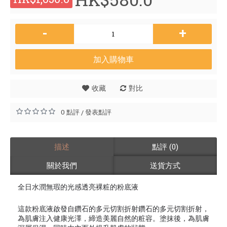
-
+
加入購物車
收藏
對比
0 點評
發表點評
/
描述
點評 (0)
關於我們
送貨方式
全日水潤無瑕的光感透亮裸粧的粉底液
這款粉底液啟發自鑽石的多元切割折射鑽石的多元切割折射，
為肌膚注入健康光澤，締造美麗自然的粧容。塗抹後，為肌膚