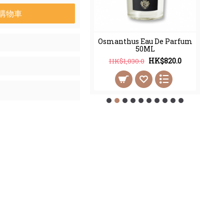
購物車
thus Eau De Parfum
Osmanthus Eau De Parfum
100ML
50ML
HK$998.0
HK$820.0
2,450.0
HK$1,030.0