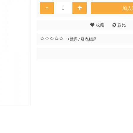
-
+
加入
Osman
收藏
對比
HK$
0 點評
發表點評
/