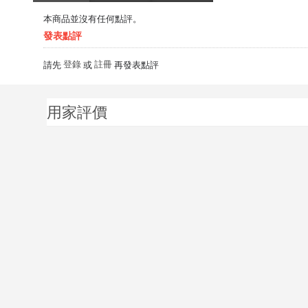
本商品並沒有任何點評。
發表點評
登錄
註冊
請先
或
再發表點評
用家評價