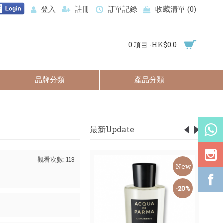
登入
註冊
訂單記錄
收藏清單 (
0
)
0 項目 -HK$0.0
品牌分類
產品分類
最新Update
觀看次數: 113
New
New
-59%
-20%