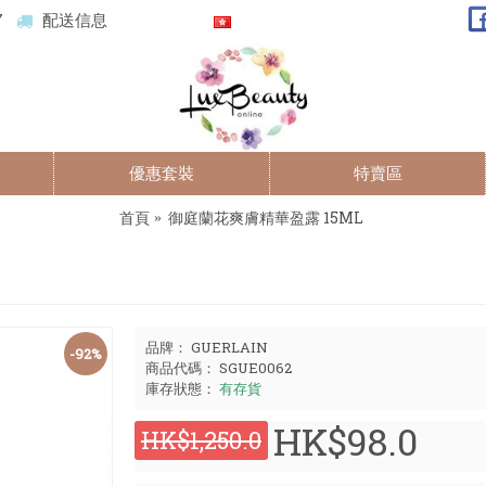
7
配送信息
優惠套裝
特賣區
首頁
御庭蘭花爽膚精華盈露 15ML
品牌：
GUERLAIN
-92%
商品代碼：
SGUE0062
庫存狀態：
有存貨
HK$98.0
HK$1,250.0