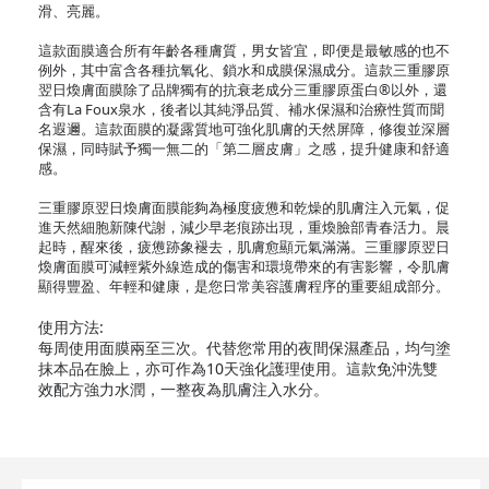
滑、亮麗。
這款面膜適合所有年齡各種膚質，男女皆宜，即便是最敏感的也不
例外，其中富含各種抗氧化、鎖水和成膜保濕成分。這款三重膠原
翌日煥膚面膜除了品牌獨有的抗衰老成分三重膠原蛋白®以外，還
含有La Foux泉水，後者以其純淨品質、補水保濕和治療性質而聞
名遐邇。這款面膜的凝露質地可強化肌膚的天然屏障，修復並深層
保濕，同時賦予獨一無二的「第二層皮膚」之感，提升健康和舒適
感。
三重膠原翌日煥膚面膜能夠為極度疲憊和乾燥的肌膚注入元氣，促
進天然細胞新陳代謝，減少早老痕跡出現，重煥臉部青春活力。晨
起時，醒來後，疲憊跡象褪去，肌膚愈顯元氣滿滿。三重膠原翌日
煥膚面膜可減輕紫外線造成的傷害和環境帶來的有害影響，令肌膚
顯得豐盈、年輕和健康，是您日常美容護膚程序的重要組成部分。
使用方法:
每周使用面膜兩至三次。代替您常用的夜間保濕產品，均勻塗
抹本品在臉上，亦可作為10天強化護理使用。這款免沖洗雙
效配方強力水潤，一整夜為肌膚注入水分。