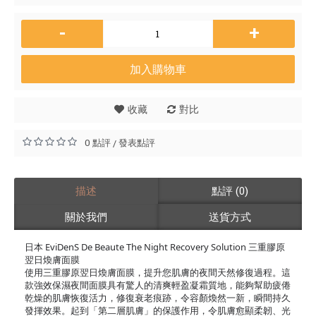
-
+
加入購物車
收藏
對比
0 點評
發表點評
/
描述
點評 (0)
關於我們
送貨方式
日本 EviDenS De Beaute The Night Recovery Solution 三重膠原
翌日煥膚面膜
使用三重膠原翌日煥膚面膜，提升您肌膚的夜間天然修復過程。這
款強效保濕夜間面膜具有驚人的清爽輕盈凝霜質地，能夠幫助疲倦
乾燥的肌膚恢復活力，修復衰老痕跡，令容顏煥然一新，瞬間持久
發揮效果。起到「第二層肌膚」的保護作用，令肌膚愈顯柔韌、光