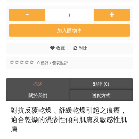
-
+
加入購物車
收藏
對比
0 點評
發表點評
/
描述
點評 (0)
關於我們
送貨方式
對抗反覆乾燥﹑舒緩乾燥引起之痕癢，
適合乾燥的濕疹性傾向肌膚及敏感性肌
膚