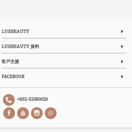
LUXBEAUTY
LUXBEAUTY 資料
客戶支援
FACEBOOK
+852-52380020