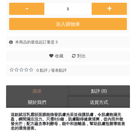
-
+
加入購物車
本商品的最低起訂量是 3
收藏
對比
0 點評
發表點評
/
描述
點評 (0)
關於我們
送貨方式
這款賦活乳霜狀面膜能煥發肌膚光采並保護肌膚，令肌膚飽滿充
盈，瞬間滿注活力。只需8分鐘，肌膚顯得健康清爽，從內而外散
發光芒；配方蘊含專利酵母，能中和游離基，幫助肌膚抵禦導致衰
老的環境侵害。