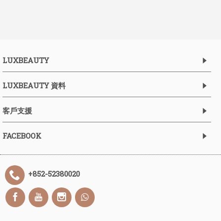
LUXBEAUTY
LUXBEAUTY 資料
客戶支援
FACEBOOK
+852-52380020