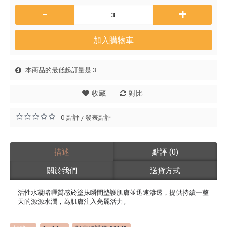
-
+
加入購物車
本商品的最低起訂量是 3
收藏
對比
0 點評
發表點評
/
描述
點評 (0)
關於我們
送貨方式
活性水凝啫喱質感於塗抹瞬間墊護肌膚並迅速滲透，提供持續一整
天的源源水潤，為肌膚注入亮麗活力。