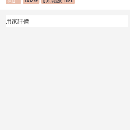
標籤：
La Mer
,
肌底修護液 30ML
用家評價